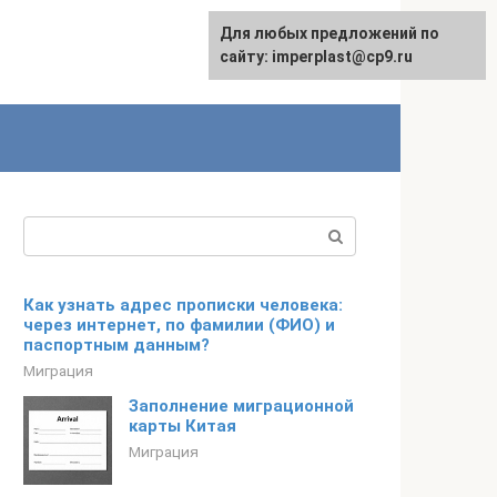
Для любых предложений по
сайту: imperplast@cp9.ru
Поиск:
Как узнать адрес прописки человека:
через интернет, по фамилии (ФИО) и
паспортным данным?
Миграция
Заполнение миграционной
карты Китая
Миграция