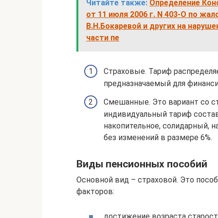
Читайте также:
Определение Кон
от 11 июля 2006 г. N 403-О по жа
В.Н.Бокаревой и других на наруш
части пе
Страховые. Тариф распределяе
предназначаемый для финанси
Смешанные. Это вариант со ст
индивидуальный тариф составл
накопительное, солидарный, н
без изменений в размере 6%.
Виды пенсионных пособий
Основной вид – страховой. Это пособ
факторов:
достижение возраста старости