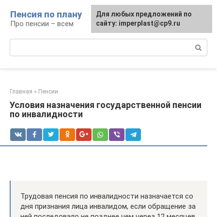
Перейти
Пенсия по плану
Для любых предложений по
к
Про пенсии – всем
сайту: imperplast@cp9.ru
контенту
Поиск:
Главная
»
Пенсии
Условия назначения государственной пенсии
по инвалидности
Трудовая пенсия по инвалидности назначается со
дня признания лица инвалидом, если обращение за
ней последовало не позднее чем через 12 месяцев