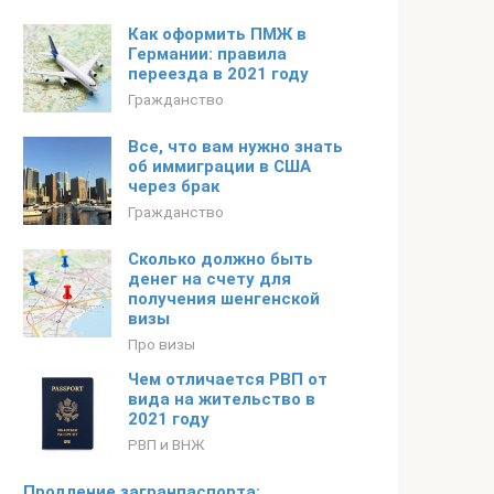
Как оформить ПМЖ в
Германии: правила
переезда в 2021 году
Гражданство
Все, что вам нужно знать
об иммиграции в США
через брак
Гражданство
Cколько должно быть
денег на счету для
получения шенгенской
визы
Про визы
Чем отличается РВП от
вида на жительство в
2021 году
РВП и ВНЖ
Продление загранпаспорта: