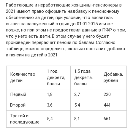
Работающие и неработающие женщины-пенсионеры в
2021 имеют право оформить надбавку к пенсионному
обеспечению за детей, при условии, что заявитель
вышел на заслуженный отдых до 01.01.2015 или же
позже, но при этом не предоставил данные в ПФР о том,
что у него есть дети. В этом случае у него будет
произведен перерасчет пенсии по баллам. Согласно
таблице, можно определить, сколько составит добавка
к пенсии на детей в 2021:
1 год
1,5 года
Количество
Добавка,
декрета,
декрета,
детей
рублей
баллы
баллы
Первый
1,8
2,7
220
Второй
3,6
5,4
441
Третий и
5,4
8,1
661
последующие