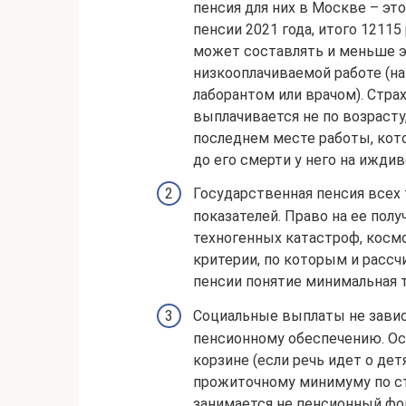
пенсия для них в Москве – это
пенсии 2021 года, итого 12115
может составлять и меньше э
низкооплачиваемой работе (на
лаборантом или врачом). Стра
выплачивается не по возрасту,
последнем месте работы, ко
до его смерти у него на иждив
Государственная пенсия всех
показателей. Право на ее по
техногенных катастроф, косм
критерии, по которым и рассч
пенсии понятие минимальная 
Социальные выплаты не завис
пенсионному обеспечению. Ос
корзине (если речь идет о дет
прожиточному минимуму по ст
занимается не пенсионный фо