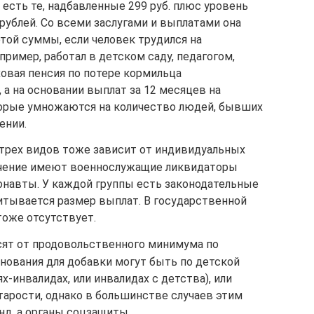
 есть те, надбавленные 299 руб. плюс уровень
 рублей. Со всеми заслугами и выплатами она
той суммы, если человек трудился на
пример, работал в детском саду, педагогом,
ховая пенсия по потере кормильца
 а на основании выплат за 12 месяцев на
торые умножаются на количество людей, бывших
ении.
 трех видов тоже зависит от индивидуальных
лучение имеют военнослужащие ликвидаторы
онавты. У каждой группы есть законодательные
итывается размер выплат. В государственной
тоже отсутствует.
ят от продовольственного минимума по
нования для добавки могут быть по детской
ях-инвалидах, или инвалидах с детства), или
арости, однако в большинстве случаев этим
нд, а органы соцзащиты.