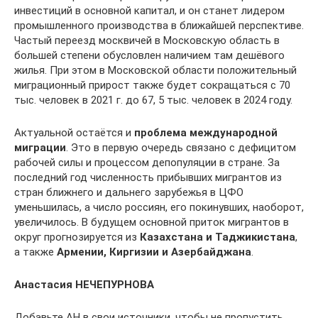
инвестиций в основной капитал, и он станет лидером
промышленного производства в ближайшей перспективе.
Частый переезд москвичей в Московскую область в
большей степени обусловлен наличием там дешёвого
жилья. При этом в Московской области положительный
миграционный прирост также будет сокращаться с 70
тыс. человек в 2021 г. до 67, 5 тыс. человек в 2024 году.
Актуальной остаётся и
проблема международной
миграции
. Это в первую очередь связано с дефицитом
рабочей силы и процессом депопуляции в стране. За
последний год численность прибывших мигрантов из
стран ближнего и дальнего зарубежья в ЦФО
уменьшилась, а число россиян, его покинувших, наоборот,
увеличилось. В будущем основной приток мигрантов в
округ прогнозируется из
Казахстана и Таджикистана
,
а также
Армении, Киргизии и Азербайджана
.
Анастасия НЕЧЕПУРНОВА
Добавьте АН в свои источники, чтобы не пропустить