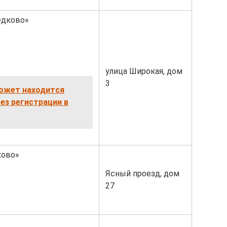
едково»
улица Широкая, дом
3
ожет находится
ез регистрации в
ково»
Ясный проезд, дом
27