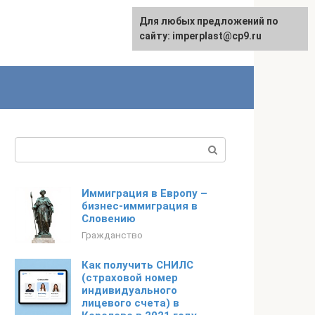
Для любых предложений по
сайту: imperplast@cp9.ru
Поиск:
Иммиграция в Европу –
бизнес-иммиграция в
Словению
Гражданство
Как получить СНИЛС
(страховой номер
индивидуального
лицевого счета) в