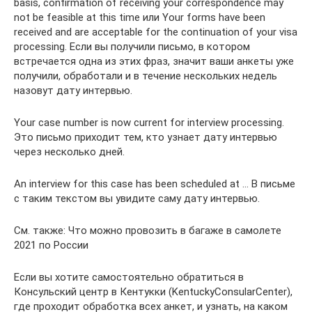
basis, confirmation of receiving your correspondence may
not be feasible at this time или Your forms have been
received and are acceptable for the continuation of your visa
processing. Если вы получили письмо, в котором
встречается одна из этих фраз, значит ваши анкеты уже
получили, обработали и в течение нескольких недель
назовут дату интервью.
Your case number is now current for interview processing.
Это письмо приходит тем, кто узнает дату интервью
через несколько дней.
An interview for this case has been scheduled at … В письме
с таким текстом вы увидите саму дату интервью.
См. также: Что можно провозить в багаже в самолете
2021 по России
Если вы хотите самостоятельно обратиться в
Консульский центр в Кентукки (KentuckyConsularCenter),
где проходит обработка всех анкет, и узнать, на каком