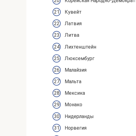
Корейская Народно-Демократ
Кувейт
Латвия
Литва
Лихтенштейн
Люксембург
Малайзия
Мальта
Мексика
Монако
Нидерланды
Норвегия