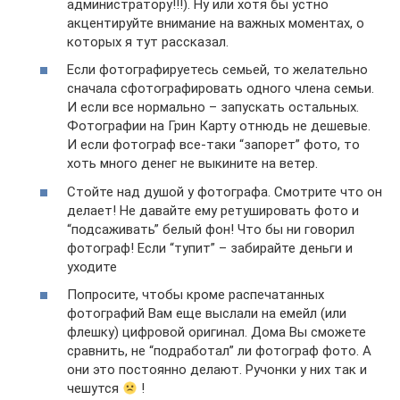
администратору!!!). Ну или хотя бы устно
акцентируйте внимание на важных моментах, о
которых я тут рассказал.
Если фотографируетесь семьей, то желательно
сначала сфотографировать одного члена семьи.
И если все нормально – запускать остальных.
Фотографии на Грин Карту отнюдь не дешевые.
И если фотограф все-таки “запорет” фото, то
хоть много денег не выкините на ветер.
Стойте над душой у фотографа. Смотрите что он
делает! Не давайте ему ретушировать фото и
“подсаживать” белый фон! Что бы ни говорил
фотограф! Если “тупит” – забирайте деньги и
уходите
Попросите, чтобы кроме распечатанных
фотографий Вам еще выслали на емейл (или
флешку) цифровой оригинал. Дома Вы сможете
сравнить, не “подработал” ли фотограф фото. А
они это постоянно делают. Ручонки у них так и
чешутся
!