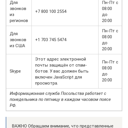
Для
Пн-Пт с
звонков
08:00
+7 800 100 2554
из
до
регионов
20:00
Пн-Пт с
Для
08:00
звонков
+1 703 745 5474
до
из США
20:00
Этот адрес электронной
Пн-Пт с
почты защищён от спам-
08:00
Skype
ботов. У вас должен быть
до
включен JavaScript для
20:00
просмотра.
Информационная служба Посольства работает с
понедельника по пятницу в каждом часовом поясе
РФ.
ВАЖНО Обращаем внимание, что представленные