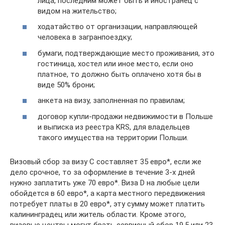
лица, последним может быть и иностранец с
видом на жительство;
ходатайство от организации, направляющей
человека в загранпоездку;
бумаги, подтверждающие место проживания, это
гостиница, хостел или иное место, если оно
платное, то должно быть оплачено хотя бы в
виде 50% брони;
анкета на визу, заполненная по правилам;
договор купли-продажи недвижимости в Польше
и выписка из реестра KRS, для владельцев
такого имущества на территории Польши.
Визовый сбор за визу С составляет 35 евро*, если же
дело срочное, то за оформление в течение 3-х дней
нужно заплатить уже 70 евро*. Виза D на любые цели
обойдется в 60 евро*, а карта местного передвижения
потребует платы в 20 евро*, эту сумму может платить
калининградец или житель области. Кроме этого,
визовые центры могут брать сервисный сбор 19,5 или 23