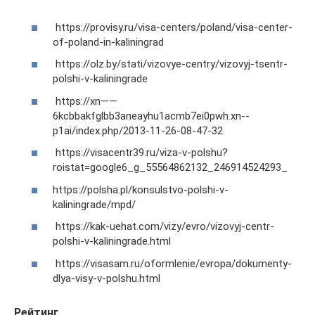
https://provisy.ru/visa-centers/poland/visa-center-
of-poland-in-kaliningrad
https://olz.by/stati/vizovye-centry/vizovyj-tsentr-
polshi-v-kaliningrade
https://xn——
6kcbbakfglbb3aneayhu1acmb7ei0pwh.xn--
p1ai/index.php/2013-11-26-08-47-32
https://visacentr39.ru/viza-v-polshu?
roistat=google6_g_55564862132_246914524293_
https://polsha.pl/konsulstvo-polshi-v-
kaliningrade/mpd/
https://kak-uehat.com/vizy/evro/vizovyj-centr-
polshi-v-kaliningrade.html
https://visasam.ru/oformlenie/evropa/dokumenty-
dlya-visy-v-polshu.html
Рейтинг