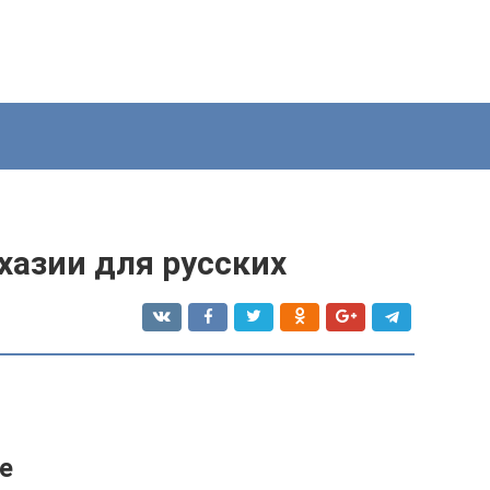
бхазии для русских
е