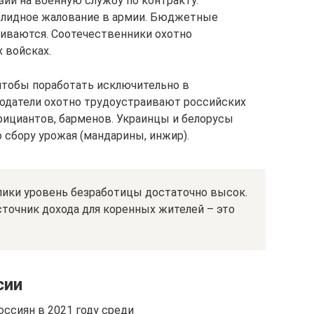
зии на военную службу по контракту.
олидное жалование в армии. Бюджетные
чиваются. Соотечественники охотно
 войсках.
чтобы поработать исключительно в
тодатели охотно трудоустраивают российских
фициантов, барменов. Украинцы и белорусы
 сбору урожая (мандарины, инжир).
лики уровень безработицы достаточно высок.
точник дохода для коренных жителей – это
сии
ссиян в 2021 году среди