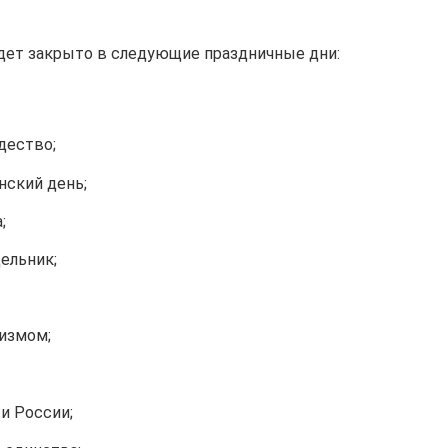
удет закрыто в следующие праздничные дни:
дество;
ский день;
;
ельник;
измом;
и России;