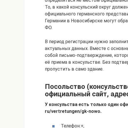
определяться не местом официальной
То, в какой консульский округ долже
официального германского представи
Германии в Новосибирске могут обра
ФО.
В период регистрации нужно заполни
актуальных данных. Вместе с основн
собой письмо-подтверждение, которо
её приема в консульстве. Без подтве
пропустить в само здание.
Посольство (консульств
официальный сайт, адре
У консульства есть только один офи
ru/vertretungen/gk-nowo.
Телефон:+;