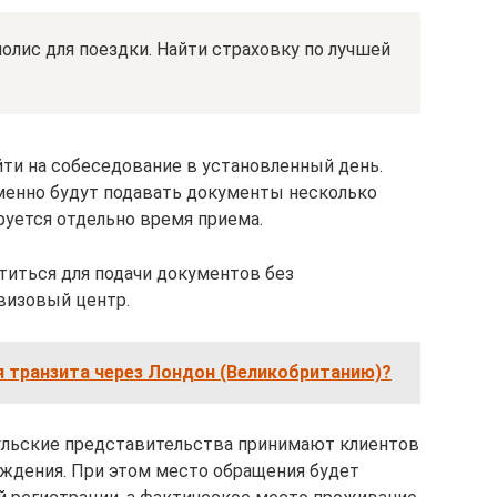
олис для поездки. Найти страховку по лучшей
ти на собеседование в установленный день.
менно будут подавать документы несколько
руется отдельно время приема.
титься для подачи документов без
визовый центр.
я транзита через Лондон (Великобританию)?
сульские представительства принимают клиентов
ождения. При этом место обращения будет