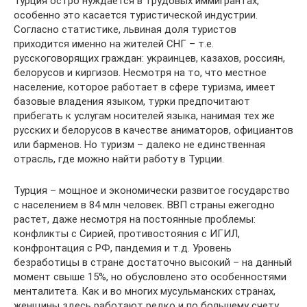
Турция остро нуждается в трудовых иммигрантах,
особенно это касается туристической индустрии.
Согласно статистике, львиная доля туристов
приходится именно на жителей СНГ – т.е.
русскоговорящих граждан: украинцев, казахов, россиян,
белорусов и киргизов. Несмотря на то, что местное
население, которое работает в сфере туризма, имеет
базовые владения языком, турки предпочитают
прибегать к услугам носителей языка, нанимая тех же
русских и белорусов в качестве аниматоров, официантов
или барменов. Но туризм – далеко не единственная
отрасль, где можно найти работу в Турции.
Турция – мощное и экономически развитое государство
с населением в 84 млн человек. ВВП страны ежегодно
растет, даже несмотря на постоянные проблемы:
конфликты с Сирией, противостояния с ИГИЛ,
конфронтация с РФ, пандемия и т.д. Уровень
безработицы в стране достаточно высокий – на данный
момент свыше 15%, но обусловлено это особенностями
менталитета. Как и во многих мусульманских странах,
женщины здесь работают редко и по большему счету