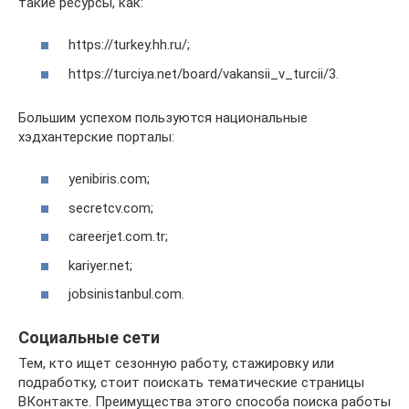
такие ресурсы, как:
https://turkey.hh.ru/;
https://turciya.net/board/vakansii_v_turcii/3.
Большим успехом пользуются национальные
хэдхантерские порталы:
yenibiris.com;
secretcv.com;
careerjet.com.tr;
kariyer.net;
jobsinistanbul.com.
Социальные сети
Тем, кто ищет сезонную работу, стажировку или
подработку, стоит поискать тематические страницы
ВКонтакте. Преимущества этого способа поиска работы