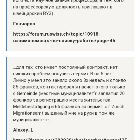
кого есть научное звание профессора, а тем, кого
на профессорскую должность приглашают в
швейцарский ВУЗ)…
Гончаров
https://forum.ruswiss.ch/topic/10918-
взаимопомощь-по-поиску-работы/page-45
…для тех, кто имеет постоянный контракт, нет
никаких проблем получить пермит B на 5 лет.
Лично у меня это заняло около 3х недель и стоило
85 франков, контактировал я насчёт этого только
с Gemeinde (местный муниципалитет): заплатил 20
франков за регистрацию места жительства —
Meldebestätigung и 65 франков за пермит от Zürich
Migrationsamt выданный мне на руки в том же
муниципалитете…
Alexey_L