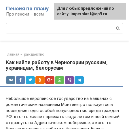
Перейти
Пенсия по плану
Для любых предложений по
к
Про пенсии – всем
сайту: imperplast@cp9.ru
контенту
Поиск:
Главная
»
Гражданство
Как найти работу в Черногории русским,
украинцам, белорусам
Небольшое европейское государство на Балканах с
романтическим названием Монтенегро пользуется в
последние годы особой популярностью среди граждан
РФ: кто-то желает приехать сюда летом и всей семьей
отдохнуть на Адриатическом побережье, а кого-то
больше интересует работа в Черногории. Если с