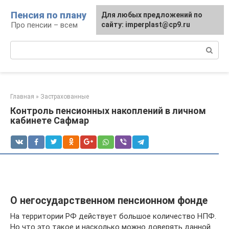
Перейти
Пенсия по плану
Для любых предложений по
к
Про пенсии – всем
сайту: imperplast@cp9.ru
контенту
Поиск:
Главная
»
Застрахованные
Контроль пенсионных накоплений в личном
кабинете Сафмар
О негосударственном пенсионном фонде
На территории РФ действует большое количество НПФ.
Но что это такое и насколько можно доверять данной