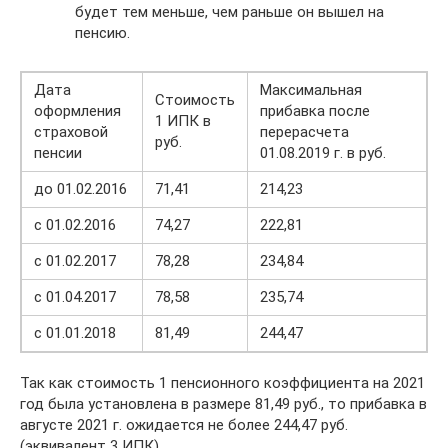
будет тем меньше, чем раньше он вышел на
пенсию.
Дата
Максимальная
Стоимость
оформления
прибавка после
1 ИПК в
страховой
перерасчета
руб.
пенсии
01.08.2019 г. в руб.
до 01.02.2016
71,41
214,23
с 01.02.2016
74,27
222,81
с 01.02.2017
78,28
234,84
с 01.04.2017
78,58
235,74
с 01.01.2018
81,49
244,47
Так как стоимость 1 пенсионного коэффициента на 2021
год была установлена в размере 81,49 руб., то прибавка в
августе 2021 г. ожидается не более 244,47 руб.
(эквивалент 3 ИПК).