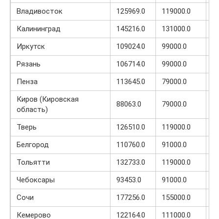
Владивосток
125969.0
119000.0
9
Калининград
145216.0
131000.0
7
Иркутск
109024.0
99000.0
8
Рязань
106714.0
99000.0
8
Пенза
113645.0
79000.0
6
Киров (Кировская
88063.0
79000.0
7
область)
Тверь
126510.0
119000.0
4
Белгород
110760.0
91000.0
5
Тольятти
132733.0
119000.0
6
Чебоксары
93453.0
91000.0
7
Сочи
177256.0
155000.0
3
Кемерово
122164.0
111000.0
6