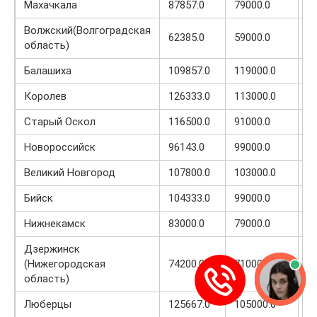
Махачкала
87857.0
79000.0
1
Волжский(Волгоградская
62385.0
59000.0
1
область)
Балашиха
109857.0
119000.0
7
Королев
126333.0
113000.0
6
Старый Оскол
116500.0
91000.0
8
Новороссийск
96143.0
99000.0
7
Великий Новгород
107800.0
103000.0
5
Бийск
104333.0
99000.0
9
Нижнекамск
83000.0
79000.0
7
Дзержинск
(Нижегородская
74200.0
71000.0
5
область)
Люберцы
125667.0
105000.0
6