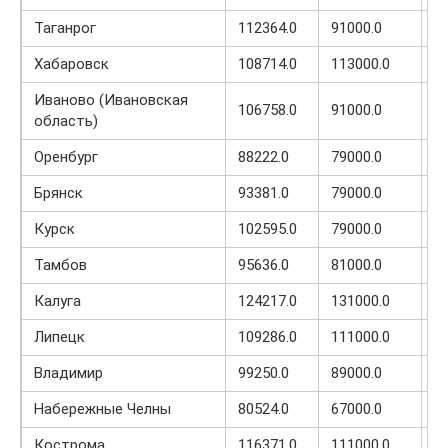
Таганрог
112364.0
91000.0
4
Хабаровск
108714.0
113000.0
5
Иваново (Ивановская
106758.0
91000.0
3
область)
Оренбург
88222.0
79000.0
3
Брянск
93381.0
79000.0
4
Курск
102595.0
79000.0
3
Тамбов
95636.0
81000.0
4
Калуга
124217.0
131000.0
2
Липецк
109286.0
111000.0
3
Владимир
99250.0
89000.0
3
Набережные Челны
80524.0
67000.0
4
Кострома
116371.0
111000.0
3