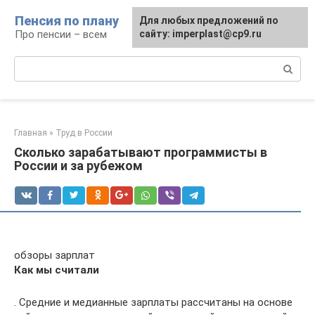
Перейти
Пенсия по плану
Для любых предложений по
к
Про пенсии – всем
сайту: imperplast@cp9.ru
контенту
Поиск:
Главная
»
Труд в России
Сколько зарабатывают программисты в
России и за рубежом
обзоры зарплат
Как мы считали
. Средние и медианные зарплаты рассчитаны на основе