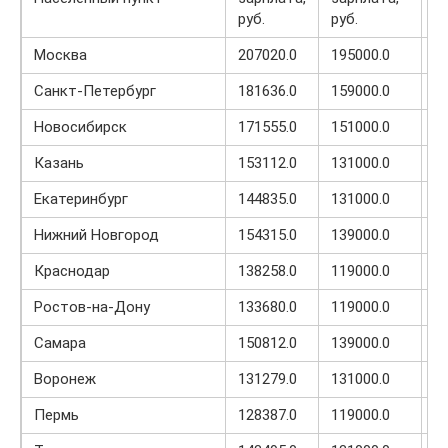
руб.
руб.
з
Москва
207020.0
195000.0
3
Санкт-Петербург
181636.0
159000.0
1
Новосибирск
171555.0
151000.0
5
Казань
153112.0
131000.0
3
Екатеринбург
144835.0
131000.0
4
Нижний Новгород
154315.0
139000.0
2
Краснодар
138258.0
119000.0
3
Ростов-на-Дону
133680.0
119000.0
2
Самара
150812.0
139000.0
1
Воронеж
131279.0
131000.0
2
Пермь
128387.0
119000.0
1