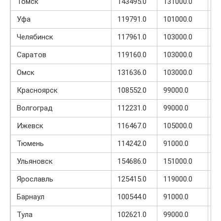
Томск
143495.0
131000.0
2
Уфа
119791.0
101000.0
1
Челябинск
117961.0
103000.0
1
Саратов
119160.0
103000.0
1
Омск
131636.0
103000.0
1
Красноярск
108552.0
99000.0
1
Волгоград
112231.0
99000.0
1
Ижевск
116467.0
105000.0
9
Тюмень
114242.0
91000.0
1
Ульяновск
154686.0
151000.0
1
Ярославль
125415.0
119000.0
9
Барнаул
100544.0
91000.0
1
Тула
102621.0
99000.0
1