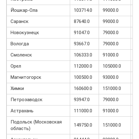
Йошкар-Ола
103714.0
99000.0
5
Саранск
87640.0
99000.0
2
Новокузнецк
91047.0
79000.0
3
Вологда
93667.0
79000.0
3
Смоленск
106333.0
91000.0
2
Орел
112000.0
105000.0
1
Магнитогорск
100500.0
93000.0
2
Химки
160600.0
151000.0
2
Петрозаводск
93947.0
79000.0
1
Астрахань
111000.0
91000.0
1
Подольск (Московская
149750.0
151000.0
1
область)