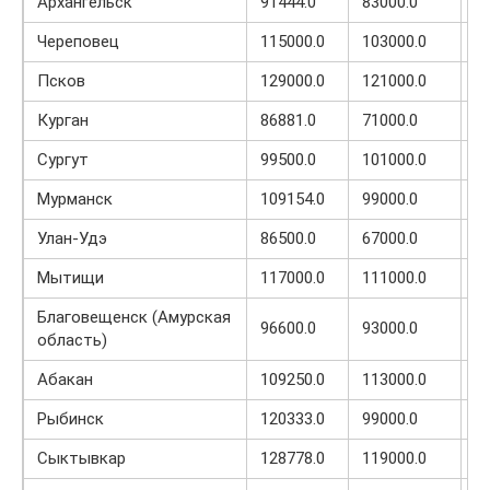
Архангельск
91444.0
83000.0
1
Череповец
115000.0
103000.0
9
Псков
129000.0
121000.0
1
Курган
86881.0
71000.0
2
Сургут
99500.0
101000.0
8
Мурманск
109154.0
99000.0
1
Улан-Удэ
86500.0
67000.0
1
Мытищи
117000.0
111000.0
1
Благовещенск (Амурская
96600.0
93000.0
1
область)
Абакан
109250.0
113000.0
1
Рыбинск
120333.0
99000.0
9
Сыктывкар
128778.0
119000.0
9