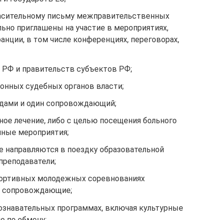
ласительному письму межправительственных
ьно приглашены на участие в мероприятиях,
нции, в том числе конференциях, переговорах,
 РФ и правительств субъектов РФ;
онных судебных органов власти;
идами и один сопровождающий;
ное лечение, либо с целью посещения больного
нные мероприятия;
е направляются в поездку образовательной
преподаватели;
портивных молодежных соревнованиях
х сопровождающие;
познавательных программах, включая культурные
е по обмену;