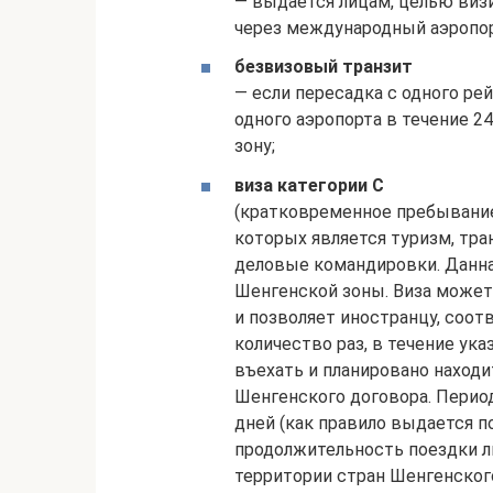
— выдается лицам, целью виз
через международный аэропор
безвизовый транзит
— если пересадка с одного ре
одного аэропорта в течение 2
зону;
виза категории С
(кратковременное пребывание
которых является туризм, тра
деловые командировки. Данна
Шенгенской зоны. Виза может
и позволяет иностранцу, соот
количество раз, в течение ука
въехать и планировано находи
Шенгенского договора. Перио
дней (как правило выдается п
продолжительность поездки л
территории стран Шенгенског