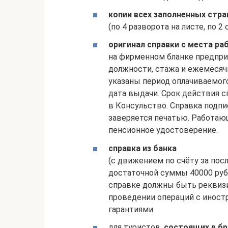
копии всех заполненных стра
(по 4 разворота на листе, по 2
оригинал справки с места р
на фирменном бланке предприя
должности, стажа и ежемесячн
указаны период оплачиваемого
дата выдачи. Срок действия с
в Консульство. Справка подп
заверяется печатью. Работа
пенсионное удостоверение.
справка из банка
(с движением по счёту за пос
достаточной суммы 40000 рубл
справке должны быть реквизи
проведении операций с инос
гарантиями
для туристов,
состоящих в бр