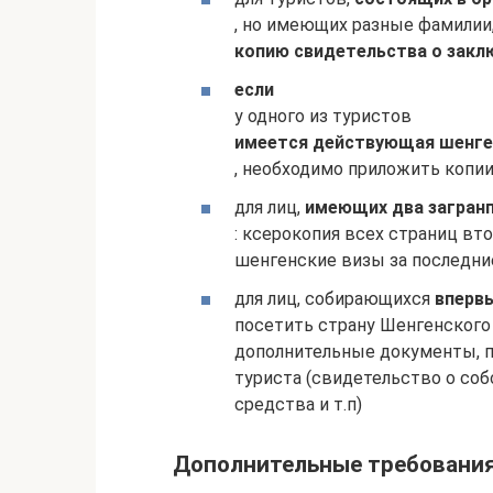
, но имеющих разные фамилии
копию свидетельства о закл
если
у одного из туристов
имеется действующая шенге
, необходимо приложить копии
для лиц,
имеющих два загран
: ксерокопия всех страниц вто
шенгенские визы за последние
для лиц, собирающихся
вперв
посетить страну Шенгенского
дополнительные документы, 
туриста (свидетельство о со
средства и т.п)
Дополнительные требовани