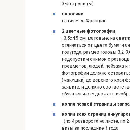
3-й страницы).
опросник
на визу во Францию
2 цветные фотографии
: 3,5х4,5 см, матовые, на све
отличаться от цвета бумаги а
полугода, размер головы 3,2-3,
недопустим снимок с разноцв
предметов, людей, пейзажа и т
фотографии должно оставатьс
(макушки) до верхнего края 
заявителя должно соответств
обязательно содержать изобр
копия первой страницы загр
копии всех страниц аннулиро
, (по 4 разворота на листе, по
визы за последние 3 года