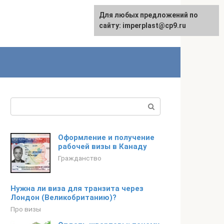
Для любых предложений по
сайту: imperplast@cp9.ru
Поиск:
Оформление и получение
рабочей визы в Канаду
Гражданство
Нужна ли виза для транзита через
Лондон (Великобританию)?
Про визы