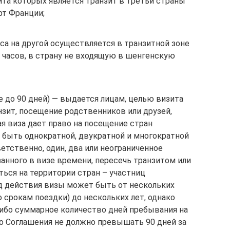
ита которых является транзит в третьи страны
т Франции;
йса на другой осуществляется в транзитной зоне
4 часов, в страну не входящую в шенгенскую
 до 90 дней) — выдается лицам, целью визита
нзит, посещение родственников или друзей,
я виза дает право на посещение стран
 быть однократной, двукратной и многократной
ветственно, один, два или неограниченное
занного в визе времени, пересечь транзитом или
ться на территории стран – участниц
д действия визы может быть от нескольких
о срокам поездки) до нескольких лет, однако
ибо суммарное количество дней пребывания на
о Соглашения не должно превышать 90 дней за