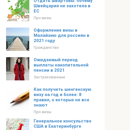
Отдать швартовы: почему
Швейцария не захотела в
ЕС
Про визы
Оформление визы в
Малайзию для россиян в
2021 году
Гражданство
Ожидаемый период
выплаты накопительной
пенсии в 2021
Застрахованные
Как получить шенгенскую
визу на год и более: 8
правил, о которых не все
знают
Про визы
Генеральное консульство
США в Екатеринбурге