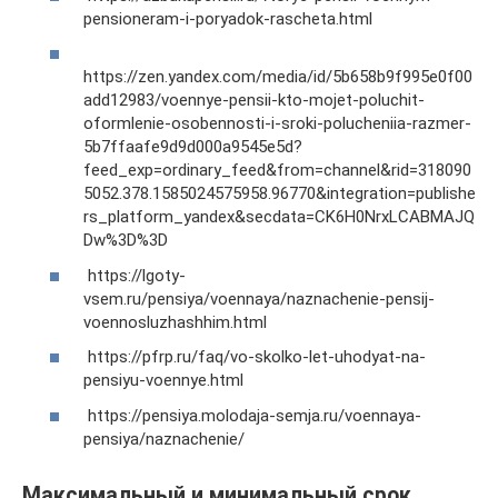
pensioneram-i-poryadok-rascheta.html
https://zen.yandex.com/media/id/5b658b9f995e0f00
add12983/voennye-pensii-kto-mojet-poluchit-
oformlenie-osobennosti-i-sroki-polucheniia-razmer-
5b7ffaafe9d9d000a9545e5d?
feed_exp=ordinary_feed&from=channel&rid=318090
5052.378.1585024575958.96770&integration=publishe
rs_platform_yandex&secdata=CK6H0NrxLCABMAJQ
Dw%3D%3D
https://lgoty-
vsem.ru/pensiya/voennaya/naznachenie-pensij-
voennosluzhashhim.html
https://pfrp.ru/faq/vo-skolko-let-uhodyat-na-
pensiyu-voennye.html
https://pensiya.molodaja-semja.ru/voennaya-
pensiya/naznachenie/
Максимальный и минимальный срок