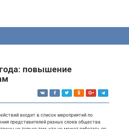
 года: повышение
ам
йствий входит в список мероприятий по
ения представителей разных слоев общества.
рены не только тем, кто не может работать по