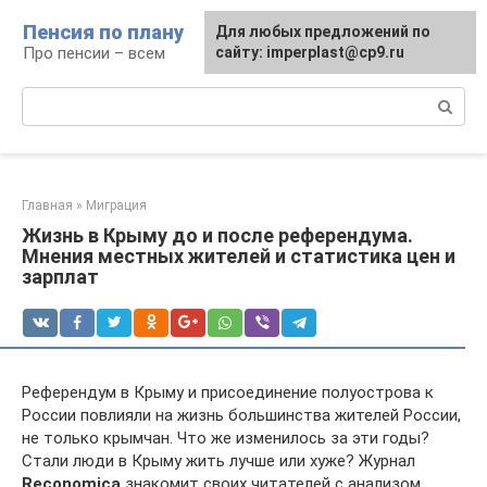
Перейти
Пенсия по плану
Для любых предложений по
к
Про пенсии – всем
сайту: imperplast@cp9.ru
контенту
Поиск:
Главная
»
Миграция
Жизнь в Крыму до и после референдума.
Мнения местных жителей и статистика цен и
зарплат
Референдум в Крыму и присоединение полуострова к
России повлияли на жизнь большинства жителей России,
не только крымчан. Что же изменилось за эти годы?
Стали люди в Крыму жить лучше или хуже? Журнал
Reconomica
знакомит своих читателей с анализом