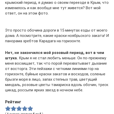
крымский период, я думаю о своем переезде в Крым, что
изменилось и как вообще мне тут живется? Вот мой
ответ, он на этом фото.
Это просто обочина дороги в 15 минутах езды от моего
дома. А посмотрите, какие краски ноябрьского заката! И
панорама хребтов Карадага на горизонте.
Нет, не закончился мой розовый период, вот в чем
штука.
Крым я не стал любить меньше. Он по-прежнему
меня восхищает, так что порой перехватывает дыхание
от восторга. Эти пейзажи с четкими линиями гор на
горизонте, буйные краски закатов и восходов, соленые
брызги моря в лицо, запах степных трав, цветущий
миндаль, розовые цветы тамариска вдоль обочин, треск
цикад, россыпи ярких звезд в ночном небе.
Рейтинг
(
1
оценка, среднее
5
из
5
)