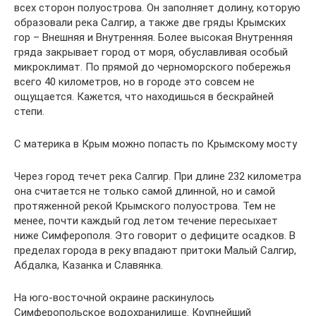
всех сторон полуострова. Он заполняет долину, которую
образовали река Салгир, а также две гряды Крымских
гор – Внешняя и Внутренняя. Более высокая Внутренняя
гряда закрывает город от моря, обуславливая особый
микроклимат. По прямой до черноморского побережья
всего 40 километров, но в городе это совсем не
ощущается. Кажется, что находишься в бескрайней
степи.
С материка в Крым можно попасть по Крымскому мосту
Через город течет река Салгир. При длине 232 километра
она считается не только самой длинной, но и самой
протяженной рекой Крымского полуострова. Тем не
менее, почти каждый год летом течение пересыхает
ниже Симферополя. Это говорит о дефиците осадков. В
пределах города в реку впадают притоки Малый Салгир,
Абдалка, Казанка и Славянка.
На юго-восточной окраине раскинулось
Симферопольское водохранилище. Крупнейший