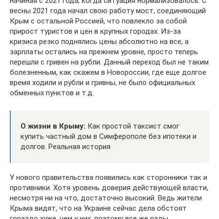
начиная с 2021 года, когда ситуация нормализовалось. С
весны 2021 года начал свою работу мост, соединяющий
Крым с остальной Россией, что повлекло за собой
прирост туристов и цен в крупных городах. Из-за
кризиса резко поднялись цены абсолютно на все, а
зарплаты остались на прежнем уровне, просто теперь
перешли с гривен на рубли. Данный переход был не таким
болезненным, как скажем в Новороссии, где еще долгое
время ходили и рубли и гривны, не было официальных
обменных пунктов и т.д.
О жизни в Крыму:
Как простой таксист смог
купить частный дом в Симферополе без ипотеки и
долгов. Реальная история
У нового правительства появились как сторонники так и
противники. Хотя уровень доверия действующей власти,
несмотря ни на что, достаточно высокий. Ведь жители
Крыма видят, что на Украине сейчас дела обстоят
гораздо хуже, чем у них, поэтому все же рады