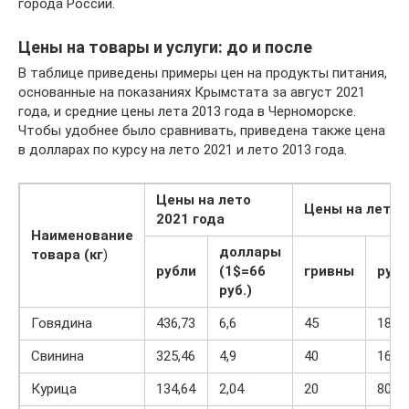
города России.
Цены на товары и услуги: до и после
В таблице приведены примеры цен на продукты питания,
основанные на показаниях Крымстата за август 2021
года, и средние цены лета 2013 года в Черноморске.
Чтобы удобнее было сравнивать, приведена также цена
в долларах по курсу на лето 2021 и лето 2013 года.
Цены на лето
Цены на лето 
2021 года
Наименование
доллары
товара (кг
)
рубли
(1$=66
гривны
руб
руб.)
Говядина
436,73
6,6
45
180
Свинина
325,46
4,9
40
160
Курица
134,64
2,04
20
80