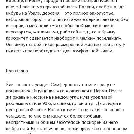
Вообще, в Крыму города и поселки воспринимаются
иначе. Если на материковой части России, особенно где-
нибудь на Урале, деревня – это полное захолустье,
небольшой город – это пятиэтажные серые панельки без
истории, а мегаполис – это обычный миллионник с
аэропортом, магазинами, работой и тд., то в Крыму
приоритет сдвигается наоборот к мелким поселениям.
Они живут своей тихой размеренной жизнью, при этом у
них есть все необходимое для комфортной жизни.
Балаклава
Как только я увидел Симферополь, он мне сразу не
понравился. Ощущение, что я оказался в Перми. Все те
же ржавые киоски на каждом углу, куча уродливой
рекламы в стиле 90-х, машины, грязь и тд. Да и люди в
центральной части Крыма какие-то не такие, не знаю в
чем дело, но мне они кажутся более грубыми,
неопрятными. В общем захотелось поскорей из него
выбраться. Вот и сейчас все реже приезжаю, в основном