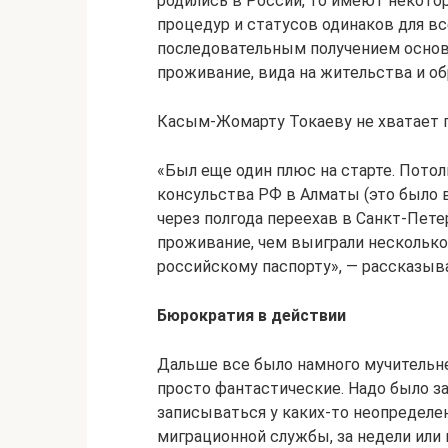
родились в России, то имеют некот
процедур и статусов одинаков для в
последовательным получением основ
проживание, вида на жительства и о
Касым-Жомарту Токаеву не хватает п
«Был еще один плюс на старте. Пото
консульства РФ в Алматы (это было в
через полгода переехав в Санкт-Пете
проживание, чем выиграли несколько
российскому паспорту», — рассказыв
Бюрократия в действии
Дальше все было намного мучительн
просто фантастические. Надо было з
записываться у каких-то неопределе
миграционной службы, за недели или 