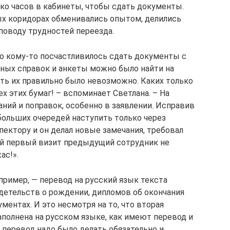
ько часов в кабинеты, чтобы сдать документы.
ых коридорах обменивались опытом, делились
оводу трудностей переезда.
что кому-то посчастливилось сдать документы с
жных справок и анкеты можно было найти на
ить их правильно было невозможно. Каких только
х этих бумаг! – вспоминает Светлана. – На
ний и поправок, особенно в заявлении. Исправив
 больших очередей наступить только через
пектору и он делал новые замечания, требовал
ой первый визит предыдущий сотрудник не
ас!».
пример, — перевод на русский язык текста
идетельств о рождении, дипломов об окончания
ментах. И это несмотря на то, что вторая
аполнена на русском языке, как имеют перевод и
о перевод надо было делать обязательно и