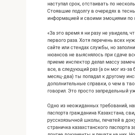
наступал срок, отстаивать по нескол
Стоявшие подолгу в очередях в тесн
информацией и своими эмоциями по п
«За это время я ни разу не увидела, 
первого раза. Хотя перечень всех ну
сайте или стендах службы, но заполн
нюансов не выяснялось при сдаче все
приеме инспектор делал массу замеча
все, в следующий раз (а он мог из-за
месяц-два) ты попадал к другому инс
дополнительные справки, о чем в тв
говорил. Это просто запредельный уж
Одно из неожиданных требований, на
паспорта гражданина Казахстана, св
русскоязычной школы, печатей в доку
страничка казахстанского паспорта з
другие документы и печати на них. Н