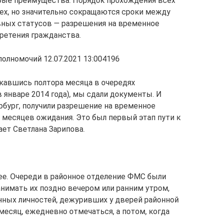
орые преимущества. Порядок прохождения всех
сех, но значительно сокращаются сроки между
ных статусов — разрешения на временное
бретения гражданства.
олномочий 12.07.2021 13:004196
лкавшись полтора месяца в очередях
 январе 2014 года), мы сдали документы. И
рбург, получили разрешение на временное
 месяцев ожидания. Это был первый этап пути к
ает Светлана Зарипова.
ее. Очереди в районное отделение ФМС были
анимать их поздно вечером или ранним утром,
нных личностей, дежуривших у дверей районной
месяц, ежедневно отмечаться, а потом, когда