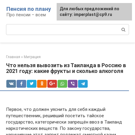
Перейти
Пенсия по плану
Для любых предложений по
к
Про пенсии – всем
сайту: imperplast@cp9.ru
контенту
Поиск:
Главная
»
Миграция
Что нельзя вывозить из Таиланда в Россию в
2021 году: какие фрукты и сколько алкоголя
Первое, что должен уяснить для себя каждый
путешественник, решивший посетить тайское
государство, категорически запрещён ввоз в Таиланд
наркотических веществ. По закону государства,
нарушившие этот запрет подлежат смертной казни.