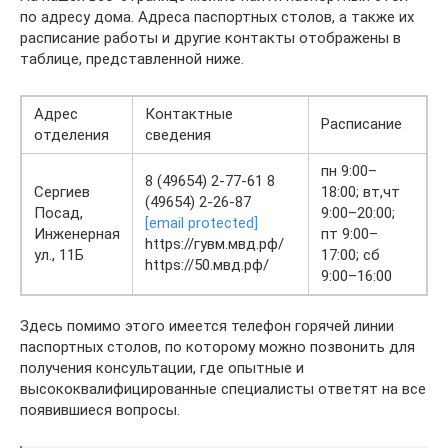
по адресу дома. Адреса паспортных столов, а также их
расписание работы и другие контакты отображены в
таблице, представленной ниже.
Адрес
Контактные
Расписание
отделения
сведения
пн 9:00–
8 (49654) 2-77-61 8
Сергиев
18:00; вт,чт
(49654) 2-26-87
Посад,
9:00–20:00;
[email protected]
Инженерная
пт 9:00–
https://гувм.мвд.рф/
ул., 11Б
17:00; сб
https://50.мвд.рф/
9:00–16:00
Здесь помимо этого имеется телефон горячей линии
паспортных столов, по которому можно позвонить для
получения консультации, где опытные и
высококвалифицированные специалисты ответят на все
появившиеся вопросы.