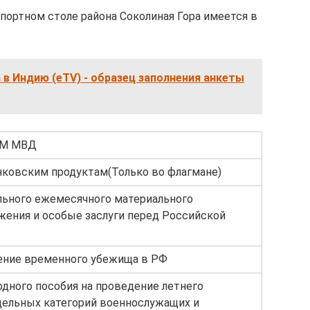
спортном столе района Соколиная Гора имеется в
 в Индию (eTV) - образец заполнения анкеты
ВМ МВД
ковским продуктам(Только во флагмане)
льного ежемесячного материального
ения и особые заслуги перед Российской
ение временного убежища в РФ
дного пособия на проведение летнего
дельных категорий военнослужащих и