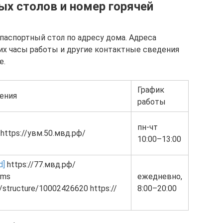
ых столов и номер горячей
паспортный стол по адресу дома. Адреса
их часы работы и другие контактные сведения
е.
График
ения
работы
пн-чт
https://увм.50.мвд.рф/
10:00–13:00
d]
https://77.мвд.рф/
/ms
ежедневно,
ru/structure/10002426620 https://
8:00–20:00