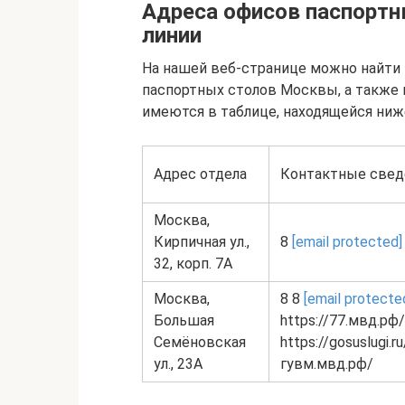
Адреса офисов паспортн
линии
На нашей веб-странице можно найти 
паспортных столов Москвы, а также 
имеются в таблице, находящейся ниж
Адрес отдела
Контактные свед
Москва,
Кирпичная ул.,
8
[email protected]
32, корп. 7А
Москва,
8 8
[email protecte
Большая
https://77.мвд.рф
Семёновская
https://gosuslugi.
ул., 23А
гувм.мвд.рф/