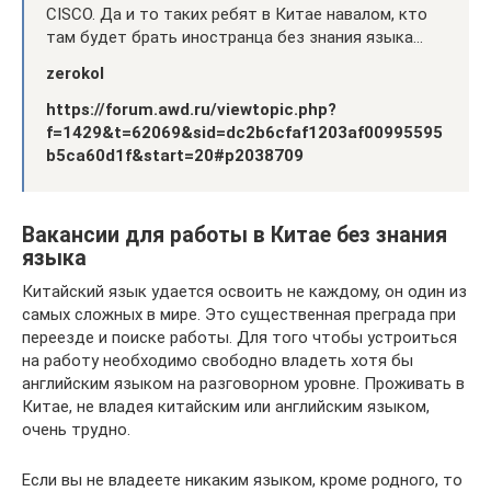
CISCO. Да и то таких ребят в Китае навалом, кто
там будет брать иностранца без знания языка…
zerokol
https://forum.awd.ru/viewtopic.php?
f=1429&t=62069&sid=dc2b6cfaf1203af00995595
b5ca60d1f&start=20#p2038709
Вакансии для работы в Китае без знания
языка
Китайский язык удается освоить не каждому, он один из
самых сложных в мире. Это существенная преграда при
переезде и поиске работы. Для того чтобы устроиться
на работу необходимо свободно владеть хотя бы
английским языком на разговорном уровне. Проживать в
Китае, не владея китайским или английским языком,
очень трудно.
Если вы не владеете никаким языком, кроме родного, то