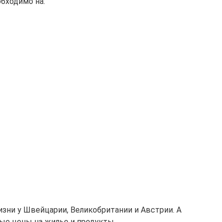
бходимо на:
зни у Швейцарии, Великобритании и Австрии. А
ые цены на жилье и продукты.