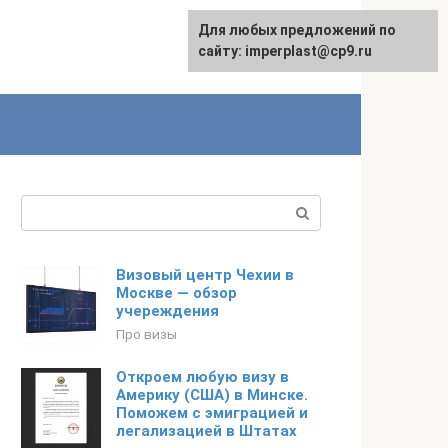
Для любых предложений по
сайту: imperplast@cp9.ru
Поиск:
Визовый центр Чехии в
Москве — обзор
учереждения
Про визы
Откроем любую визу в
Америку (США) в Минске.
Поможем с эмиграцией и
легализацией в Штатах