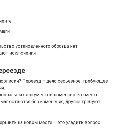
менте;
маги.
льство установленного образца нет
ают исключения.
ереезде
прописки? Переезд – дело серьезное, требующее
ия.
персональных документов поменявшего место
умаг остаются без изменения, другие требуют
ершить на новом месте – это уладить вопрос