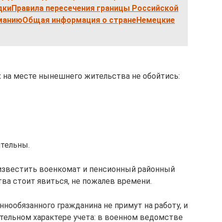
киПравила пересечения границы Российской
рманиюОбщая информация о странеНемецкие
х на месте нынешнего жительства не обойтись:
ительны.
 известить военкомат и пенсионный районный
тва стоит явиться, не пожалев времени.
ннообязанного гражданина не примут на работу, и
ительном характере учета: в военном ведомстве