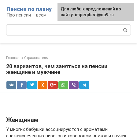
Перейти
Пенсия по плану
Для любых предложений по
к
Про пенсии – всем
сайту: imperplast@cp9.ru
контенту
Поиск:
Главная
»
Страхователь
20 вариантов, чем заняться на пенсии
женщине и мужчине
Женщинам
У многих бабушки ассоциируются с ароматами
свежеиспечённых пирогов и хороводом внуков и внучек.