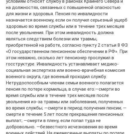
условиям относят службу в районах Крайнего Севера и
на должностях, связанных с повышенной опасностью
для жизни и здоровья. Пенсия по инвалидности
назначается военному, если он получил серьезный ущерб
здоровью во время службы или в течение трех месяцев
после увольнения. При этом инвалидность должна
являться следствием болезни или травмы,
приобретенной на работе, согласно пункту 2 статьи 8 ФЗ
«О государственном пенсионном обеспечении в РФ». При
этом неважно, сколько лет пенсионер прослужил в
госструктуре. Инвалидность устанавливает медико-
социальная экспертиза или военно-врачебная комиссия
военного округа, где военный проходил службу.
Нетрудоспособным членам семьи военного полагается
пенсия по потере кормильца, в случае его:—смерти во
время службы или в течение трех месяцев после
увольнения из-за травмы или заболевания, полученных
во время службы; —смерти в период получения пенсии; —
смерти в течение 5 лет после прекращения пенсионных
выплат; —смерти в плену, если попал туда не
добровольно. —безвестного исчезновения во время
военных действий. На ежемесячные выплаты по потере