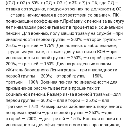
((ОД + ОЗ) х 50% + (ОД + ОЗ +) х 3% х 7)) х ПК, где ОД —
ставка сотрудника, предусмотренная по должности; ОЗ
— ставка, начисляемая в соответствии со званием; ПК —
понижающий коэффициент.Прибавку к пенсии за выслугу
лет инвалидам рассчитывают в процентах к социальной
пенсии. Для военных, получивших травму на службе:—при
инвалидности первой группы — 300%; —второй группы —
250%; —третьей — 175%. Для военных с заболеванием,
трудовым увечьем, а также для участников ВОВ:—при
инвалидности первой группы — 250%; —второй группы —
200%; —третьей — 150%. Для награжденных знаком
«Житель блокадного Ленинграда»:—при инвалидности
первой группы — 200%; —второй группы — 150%; —
третьей — 100%. Военная пенсия по инвалидности для
призывников рассчитывается в процентах от
социальной пенсии. Размер из-за военной травмы:—для
первой группы — 300%; —для второй — 250%; —для
третьей — 175%. Размер из-за заболевания, полученного
во время службы:—для первой группы — 250%; —для
второй — 200%; —для третей — 150%. Военная пенсия по
инвалидности для офицерского состава, прапорщиков,