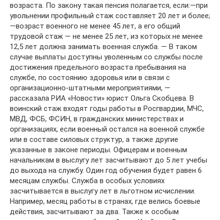
возраста. По закону такая пенсия полагается, если:—при
увольнении профильный стаж составляет 20 лет и более;
—возраст военного не менее 45 лет, а его общий
трудовой стаж — не менее 25 лет, из которых не менее
12,5 лет должна занимать военная служба. — В таком
случае выплаты доступны уволенным со службы после
достижения предельного возраста пребывания на
службе, по состоянию здоровья или в связи с
организационно-штатными мероприятиями, —
рассказала РИА «Новости» юрист Ольга Скобцева. В
воинский стаж входят годы работы в Росгвардии, МЧС,
МВД, ФСБ, ФСИН, в гражданских министерствах и
организациях, если военный остался на военной службе
или в составе силовых структур, а также другие
указанные в законе периоды. Офицерам и военным
начальникам в выслугу лет засчитывают до 5 лет учебы
до выхода на службу. Один год обучения будет равен 6
месяцам службы. Служба в особых условиях
засчитывается в выслугу лет в льготном исчислении.
Например, месяц работы в странах, где велись боевые
действия, засчитывают за два. Также к особым