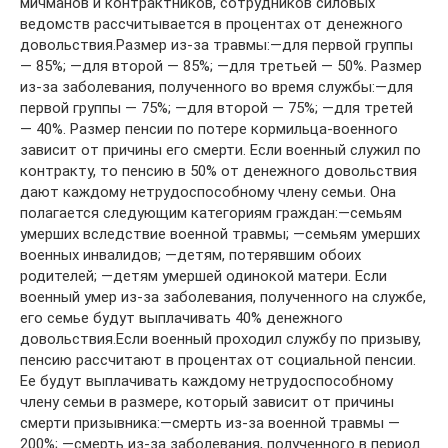
мичманов и контрактников, сотрудников силовых
ведомств рассчитывается в процентах от денежного
довольствия.Размер из-за травмы:—для первой группы
— 85%; —для второй — 85%; —для третьей — 50%. Размер
из-за заболевания, полученного во время службы:—для
первой группы — 75%; —для второй — 75%; —для третей
— 40%. Размер пенсии по потере кормильца-военного
зависит от причины его смерти. Если военный служил по
контракту, то пенсию в 50% от денежного довольствия
дают каждому нетрудоспособному члену семьи. Она
полагается следующим категориям граждан:—семьям
умерших вследствие военной травмы; —семьям умерших
военных инвалидов; —детям, потерявшим обоих
родителей; —детям умершей одинокой матери. Если
военный умер из-за заболевания, полученного на службе,
его семье будут выплачивать 40% денежного
довольствия.Если военный проходил службу по призыву,
пенсию рассчитают в процентах от социальной пенсии.
Ее будут выплачивать каждому нетрудоспособному
члену семьи в размере, который зависит от причины
смерти призывника:—смерть из-за военной травмы —
200%; —смерть из-за заболевания, полученного в период