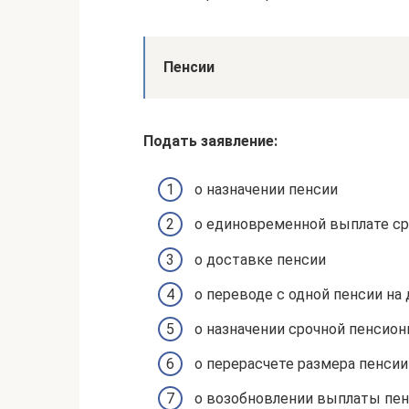
Пенсии
Подать заявление:
о назначении пенсии
о единовременной выплате с
о доставке пенсии
о переводе с одной пенсии на
о назначении срочной пенсио
о перерасчете размера пенсии
о возобновлении выплаты пе