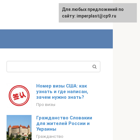
Для любых предложений по
сайту: imperplast@cp9.ru
Поиск:
Номер визы США: как
узнать и где написан,
зачем нужно знать?
Про визы
Гражданство Словакии
для жителей России и
Украины
Гражданство