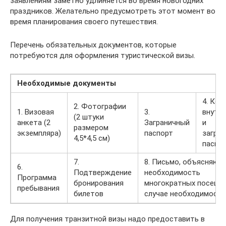
заявлениям заметно удлиняется во время новогодних
праздников. Желательно предусмотреть этот момент во
время планирования своего путешествия.
Перечень обязательных документов, которые
потребуются для оформления туристической визы.
Необходимые документы
4. Коп
2. Фотографии
1. Визовая
3.
внутр
(2 штуки
анкета (2
Заграничный
и
размером
экземпляра)
паспорт
загран
4,5*4,5 см)
паспо
7.
8. Письмо, объясняющ
6.
Подтверждение
необходимость
Программа
бронирования
многократных посещен
пребывания
билетов
случае необходимости
Для получения транзитной визы надо предоставить в