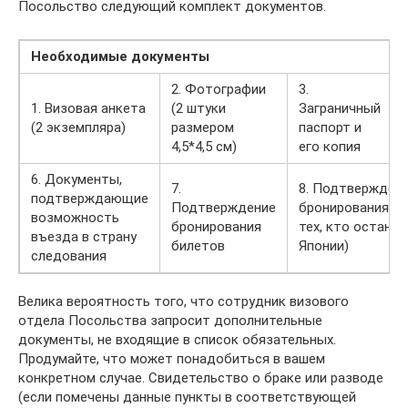
Посольство следующий комплект документов.
Необходимые документы
2. Фотографии
3.
1. Визовая анкета
(2 штуки
Заграничный
(2 экземпляра)
размером
паспорт и
4,5*4,5 см)
его копия
6. Документы,
7.
8. Подтвержден
подтверждающие
Подтверждение
бронирования от
возможность
бронирования
тех, кто останав
въезда в страну
билетов
Японии)
следования
Велика вероятность того, что сотрудник визового
отдела Посольства запросит дополнительные
документы, не входящие в список обязательных.
Продумайте, что может понадобиться в вашем
конкретном случае. Свидетельство о браке или разводе
(если помечены данные пункты в соответствующей