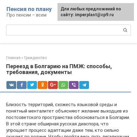
Перейти
Пенсия по плану
Для любых предложений по
к
Про пенсии – всем
сайту: imperplast@cp9.ru
контенту
Поиск:
Главная
»
Гражданство
Переезд в Болгарию на ПМЖ: способы,
требования, документы
Близость территорий, схожесть языковой среды и
понятный менталитет объясняют желание выходцев из
постсоветского пространства обосноваться в Болгарии.
В этой стране обширная русская диаспора, что
упрощает процесс адаптации даже тем, кто сильно
скучает по родине. Чтобы пройти весь путь легализации