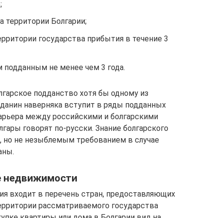
;
а территории Болгарии;
ерритории государства прибытия в течение 3
м подданным не менее чем 3 года.
лгарское подданство хотя бы одному из
данин наверняка вступит в ряды подданных
барьера между российскими и болгарскими
лгары говорят по-русски. Знание болгарского
, но не незыблемым требованием в случае
аны.
е недвижимости
рия входит в перечень стран, предоставляющих
ерритории рассматриваемого государства
упке квартиры или дома в Болгарии вид на