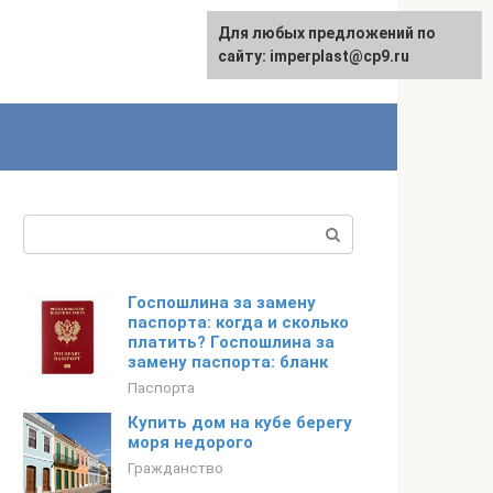
Для любых предложений по
сайту: imperplast@cp9.ru
Поиск:
Госпошлина за замену
паспорта: когда и сколько
платить? Госпошлина за
замену паспорта: бланк
Паспорта
Купить дом на кубе берегу
моря недорого
Гражданство