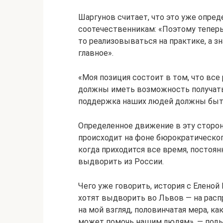
Шаргунов считает, что это уже опре
соотечественникам: «Поэтому теперь 
то реализовываться на практике, а з
главное».
«Моя позиция состоит в том, что все 
должны иметь возможность получать
поддержка наших людей должны быть
Определенное движение в эту сторону
происходит на фоне бюрократическог
когда приходится все время, постоя
выдворить из России.
Чего уже говорить, история с Еленой 
хотят выдворить во Львов — на распр
на мой взгляд, половинчатая мера, ка
может помочь нашим людям», — поды