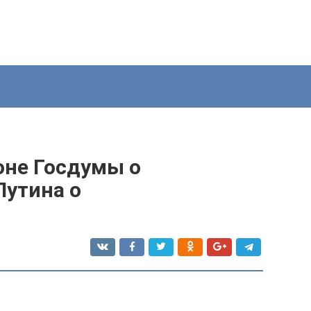
коне Госдумы о
Путина о