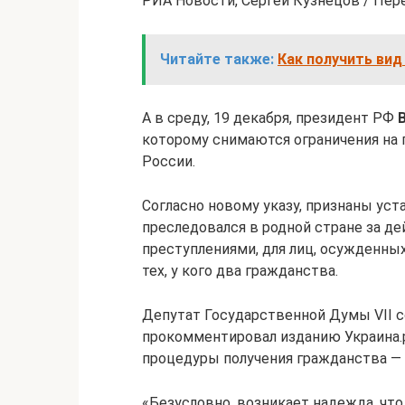
РИА Новости, Сергей Кузнецов / Пер
Читайте также:
Как получить вид
А в среду, 19 декабря, президент РФ
которому снимаются ограничения на
России.
Согласно новому указу, признаны уст
преследовался в родной стране за д
преступлениями, для лиц, осужденных
тех, у кого два гражданства.
Депутат Государственной Думы VII 
прокомментировал изданию Украина.р
процедуры получения гражданства — э
«Безусловно, возникает надежда, что