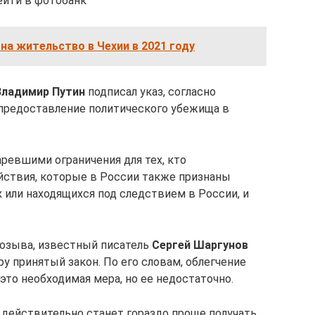
ейти в фотобанк
 на жительство в Чехии в 2021 году
Владимир Путин
подписал указ, согласно
 предоставление политического убежища в
аревшими ограничения для тех, кто
ействия, которые в России также признаны
 или находящихся под следствием в России, и
созыва, известный писатель
Сергей Шаргунов
у принятый закон. По его словам, облегчение
то необходимая мера, но ее недостаточно.
 действительно станет гораздо проще получать