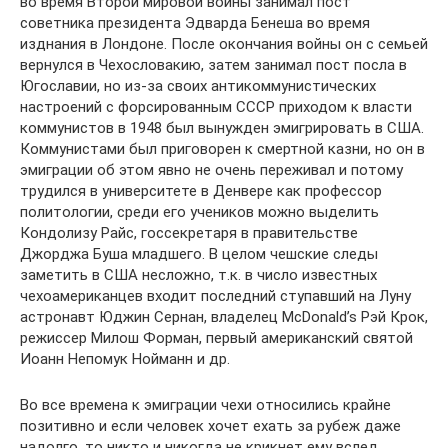
во время Второй мировой войны занимал пост
советника президента Эдварда Бенеша во время
изднания в Лондоне. После окончания войны он с семьей
вернулся в Чехословакию, затем занимал пост посла в
Югославии, но из-за своих антикоммунистических
настроений с форсированным СССР приходом к власти
коммунистов в 1948 был вынужден эмигрировать в США.
Коммунистами был приговорен к смертной казни, но он в
эмиграции об этом явно не очень переживал и потому
трудился в университете в Денвере как профессор
политологии, среди его учеников можно выделить
Кондолизу Райс, госсекретаря в правительстве
Джорджа Буша младшего. В целом чешские следы
заметить в США несложно, т.к. в число известных
чехоамериканцев входит последний ступавший на Луну
астронавт Юджин Сернан, владелец McDonald’s Рэй Крок,
режиссер Милош Форман, первый американский святой
Иоанн Непомук Нойманн и др.
Во все времена к эмиграции чехи относились крайне
позитивно и если человек хочет ехать за рубеж даже
надолго, то никто и никогда не крикнет ему вслед