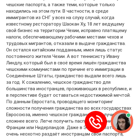
чешские паспорта, а также теми, которые только
находились на этом пути. В частности, в среде
иммигрантов из СНГ у всех на слуху случай, когда
известному ресторатору Шаокан Ху, 18 лет ведущему
свой бизнес на территории Чехии, исправно платящему
налоги, обеспечивающему рабочими местами чехов и
трудовых мигрантов, отказали в выдаче гражданства.
Он остался китайским подданным, имея лишь статус
постоянного жителя Чехии. А вот теннисисту Ивану
Линдлу, который был в своё время лишён гражданства
чешскими коммунистами по причине его иммиграции в
Соединённые Штаты, гражданство выдали всего лишь
за год. К сожалению, чешское гражданство для
большинства иностранцев, проживающих в республике, и
в перспективе будет оставаться недостижимой мечтой.
По данным Евростата, проводящего мониторинг
сложности получения гражданства во всех государствах
Евросоюза, именно чешское гражданство получить
сложнее всего. Легче получить паспорт Германии,
Франции или Нидерландов. Даже в Эстонии, которая
очень неохотно раздаёт иностранцам свои паспорта,