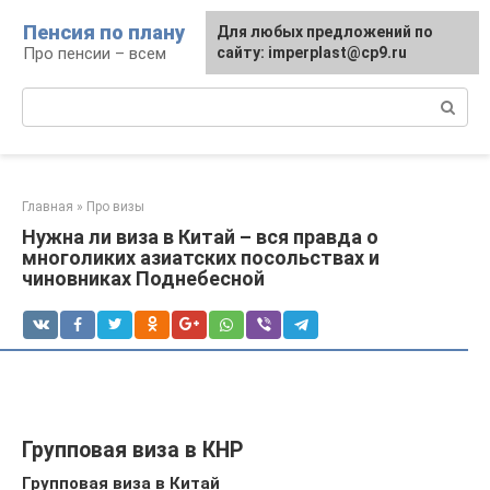
Перейти
Пенсия по плану
Для любых предложений по
к
Про пенсии – всем
сайту: imperplast@cp9.ru
контенту
Поиск:
Главная
»
Про визы
Нужна ли виза в Китай – вся правда о
многоликих азиатских посольствах и
чиновниках Поднебесной
Групповая виза в КНР
Групповая виза в Китай