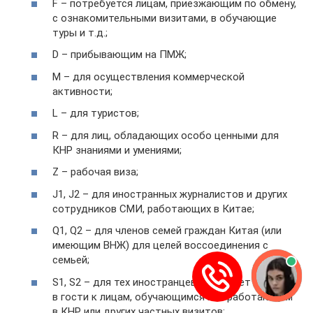
F – потребуется лицам, приезжающим по обмену,
с ознакомительными визитами, в обучающие
туры и т.д.;
D – прибывающим на ПМЖ;
M – для осуществления коммерческой
активности;
L – для туристов;
R – для лиц, обладающих особо ценными для
КНР знаниями и умениями;
Z – рабочая виза;
J1, J2 – для иностранных журналистов и других
сотрудников СМИ, работающих в Китае;
Q1, Q2 – для членов семей граждан Китая (или
имеющим ВНЖ) для целей воссоединения с
семьей;
S1, S2 – для тех иностранцев, кто хочет приехать
в гости к лицам, обучающимся или работающим
в КНР или других частных визитов;