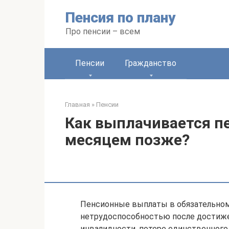
Перейти
Пенсия по плану
к
контенту
Про пенсии – всем
Пенсии
Гражданство
Главная
»
Пенсии
Как выплачивается пе
месяцем позже?
Пенсионные выплаты в обязательном
нетрудоспособностью после достиже
инвалидности, потере единственного 