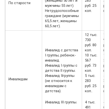
(женщины 50 лет и
283
35
По старости
мужчины 55 лет).
руб. 25
руб
Нетрудоспособные
коп.
коп
граждане (мужчины
65,5 лет, женщины
60,5 лет).
12 тыс.
12 
730
93
руб. 80
руб
Инвалид с детства
коп.
коп
I группы, ребенок-
10 тыс.
10 
инвалид.
567
35
Инвалид I группы с
руб. 73
руб
детства II группы.
коп.
коп
Инвалид IIгруппы
5 тыс.
5 т
Инвалидам
(не относится к
283
35
инвалидам с
руб. 25
руб
детства).
коп..
коп
Инвалид III группы.
4 тыс.
4 т
491
65