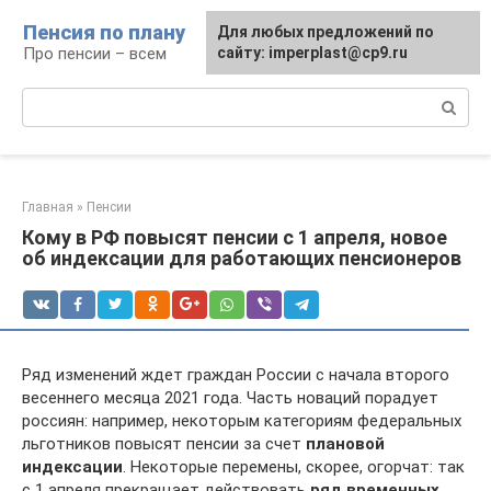
Перейти
Пенсия по плану
Для любых предложений по
к
Про пенсии – всем
сайту: imperplast@cp9.ru
контенту
Поиск:
Главная
»
Пенсии
Кому в РФ повысят пенсии с 1 апреля, новое
об индексации для работающих пенсионеров
Ряд изменений ждет граждан России с начала второго
весеннего месяца 2021 года. Часть новаций порадует
россиян: например, некоторым категориям федеральных
льготников повысят пенсии за счет
плановой
индексации
. Некоторые перемены, скорее, огорчат: так
с 1 апреля прекращает действовать
ряд временных