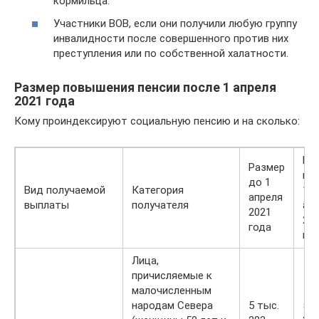
кормильца.
Участники ВОВ, если они получили любую группу
инвалидности после совершенного против них
преступления или по собственной халатности.
Размер повышения пенсии после 1 апреля
2021 года
Кому проиндексируют социальную пенсию и на сколько:
Ра
Размер
по
до 1
Вид получаемой
Категория
1
апреля
выплаты
получателя
ап
2021
20
года
го
Лица,
причисляемые к
малочисленным
народам Севера
5 тыс.
5 т