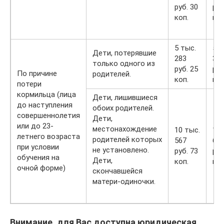
руб. 30
руб
коп.
коп
5 тыс.
5 т
Дети, потерявшие
283
39
только одного из
руб. 25
руб
По причине
родителей.
коп.
коп
потери
кормильца (лица
Дети, лишившиеся
до наступления
обоих родителей.
совершеннолетия
Дети,
или до 23-
местонахождение
10 тыс.
10 
летнего возраста
родителей которых
567
69
при условии
не установлено.
руб. 73
руб
обучения на
Дети,
коп.
коп
очной форме)
скончавшейся
матери-одиночки.
Внимание, для Вас доступна юридическая