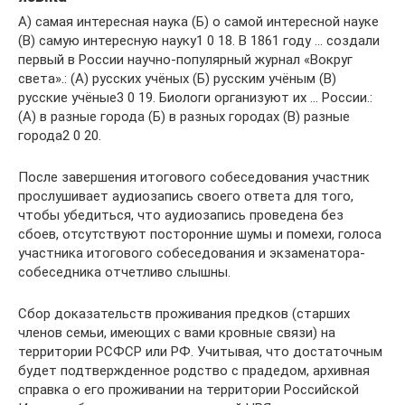
А) самая интересная наука (Б) о самой интересной науке
(В) самую интересную науку1 0 18. В 1861 году … создали
первый в России научно-популярный журнал «Вокруг
света».: (А) русских учёных (Б) русским учёным (В)
русские учёные3 0 19. Биологи организуют их … России.:
(А) в разные города (Б) в разных городах (В) разные
города2 0 20.
После завершения итогового собеседования участник
прослушивает аудиозапись своего ответа для того,
чтобы убедиться, что аудиозапись проведена без
сбоев, отсутствуют посторонние шумы и помехи, голоса
участника итогового собеседования и экзаменатора-
собеседника отчетливо слышны.
Сбор доказательств проживания предков (старших
членов семьи, имеющих с вами кровные связи) на
территории РСФСР или РФ. Учитывая, что достаточным
будет подтвержденное родство с прадедом, архивная
справка о его проживании на территории Российской