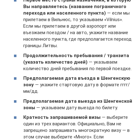
Первое место страны назначения, в которую
Вы направляетесь (название пограничного
перехода или населенного пункта)
— если мы
прилетаем в Вильнюс, то указываем «Vilnius».
Если мы прилетаем в другой аэропорт или
въезжаем поездом / на авто, укажите название
населенного пункта, где предполагается переход
границы Литвы.
Продолжительность пребывания / транзита
(указать количество дней)
— указываем
количество дней пребывания по первой поездке.
Предполагаемая дата въезда в Шенгенскую
зону
— укажите стартовую дату в формате гггг/
мм/дд.
Предполагаемая дата выезда из Шенгенской
зоны
— указываем дату выезда по билету.
Кратность запрашиваемой визы
— выберите
один из трех вариантов. Официально, Вам не
запрещено запрашивать многократную визу — в
этом случае выберите «Много». Если