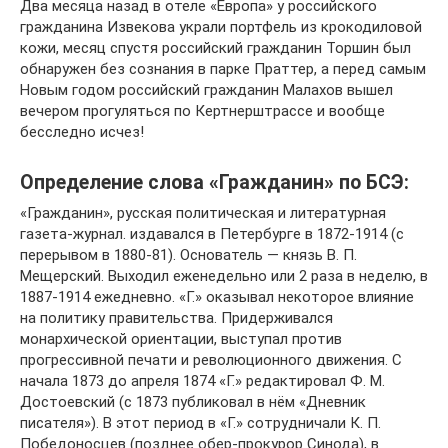
Два месяца назад в отеле «Европа» у российского
гражданина Извекова украли портфель из крокодиловой
кожи, месяц спустя российский гражданин Торшин был
обнаружен без сознания в парке Праттер, а перед самым
Новым годом российский гражданин Малахов вышел
вечером прогуляться по Кертнерштрассе и вообще
бесследно исчез!
Определение слова «Гражданин» по БСЭ:
«Гражданин», русская политическая и литературная
газета-журнал. издавался в Петербурге в 1872-1914 (с
перерывом в 1880-81). Основатель — князь В. П.
Мещерский. Выходил еженедельно или 2 раза в неделю, в
1887-1914 ежедневно. «Г.» оказывал некоторое влияние
на политику правительства. Придерживался
монархической ориентации, выступал против
прогрессивной печати и революционного движения. С
начала 1873 до апреля 1874 «Г.» редактировал Ф. М.
Достоевский (с 1873 публиковал в нём «Дневник
писателя»). В этот период в «Г.» сотрудничали К. П.
Победоносцев (позднее обер-прокурор Синода), в