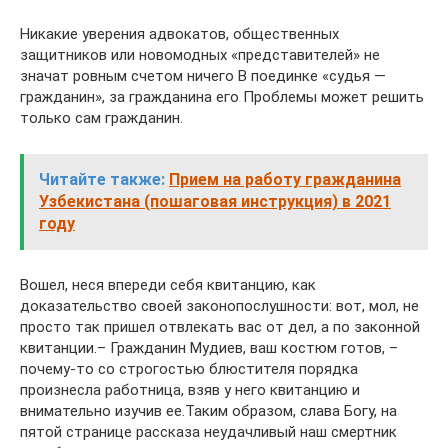
Никакие уверения адвокатов, общественных
защитников или новомодных «представителей» не
значат ровным счетом ничего В поединке «судья —
гражданин», за гражданина его Проблемы может решить
только сам гражданин.
Читайте также:
Прием на работу гражданина
Узбекистана (пошаговая инструкция) в 2021
году
Вошел, неся впереди себя квитанцию, как
доказательство своей законопослушности: вот, мол, не
просто так пришел отвлекать вас от дел, а по законной
квитанции.– Гражданин Мудиев, ваш костюм готов, –
почему-то со строгостью блюстителя порядка
произнесла работница, взяв у него квитанцию и
внимательно изучив ее.Таким образом, слава Богу, на
пятой странице рассказа неудачливый наш смертник