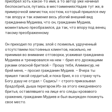
приобрел хоть какое-то имя, а то автор уже начинал
беспокоиться, путаясь в местоимениях.Надев тут же, в
примерочной химчистки, костюм, который пришелся ему
так впору и так изменил весь убогий внешний вид
гражданина Мудиева, что он, гражданин Мудиев,
моментально преобразился, да так, что впору под венец
такому преображенному.
Он приходил по утрам, злой с похмелья, удрученный
отсутствием постоянных клиентов, насильно, не
принимая во внимание отговорки, усаживал гражданина
Мудиева и тренировался на нем – брил его дрожащими
руками опасной бритвой.– Прошу тебя, Алимансур, не
брей меня, – просил гражданин Мудиев. – Вчера ты
пришел такой сердитый, и пока брил, я со страху чуть
Богу душу не отдал.– Садись! – строго приказывал
брадобрей, дыша перегаром.Из-за этого ежедневного
бритья, оставлявшего на лице его следы кровавого
сражения, гражданин Мудиев и был вынужден покинуть
свое место.