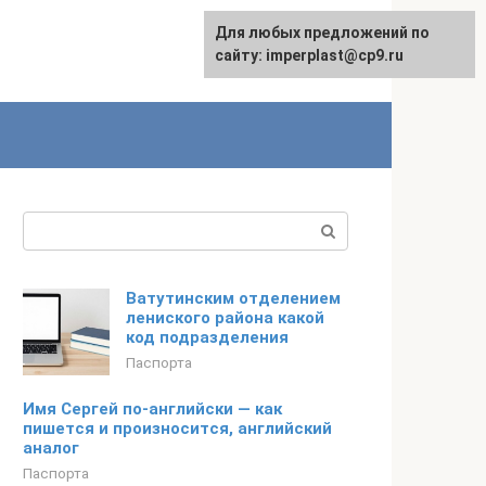
Для любых предложений по
сайту: imperplast@cp9.ru
Поиск:
Ватутинским отделением
лениского района какой
код подразделения
Паспорта
Имя Сергей по-английски — как
пишется и произносится, английский
аналог
Паспорта