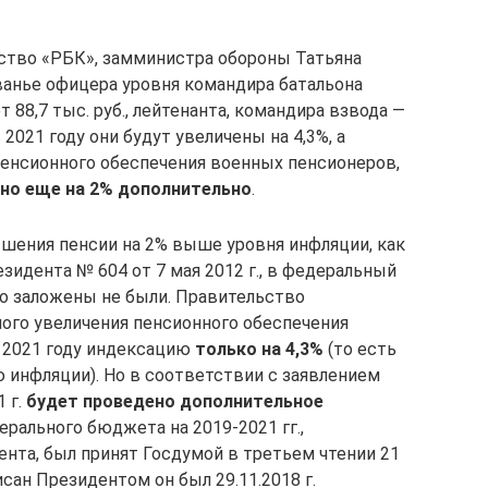
ство «РБК», замминистра обороны Татьяна
ванье офицера уровня командира батальона
т 88,7 тыс. руб., лейтенанта, командира взвода —
в 2021 году они будут увеличены на 4,3%, а
пенсионного обеспечения военных пенсионеров,
ено еще на 2% дополнительно
.
ения пенсии на 2% выше уровня инфляции, как
зидента № 604 от 7 мая 2012 г., в федеральный
но заложены не были. Правительство
ого увеличения пенсионного обеспечения
в 2021 году индексацию
только на 4,3%
(то есть
 инфляции). Но в соответствии с заявлением
 г.
будет проведено дополнительное
ерального бюджета на 2019-2021 гг.,
нта, был принят Госдумой в третьем чтении 21
исан Президентом он был 29.11.2018 г.