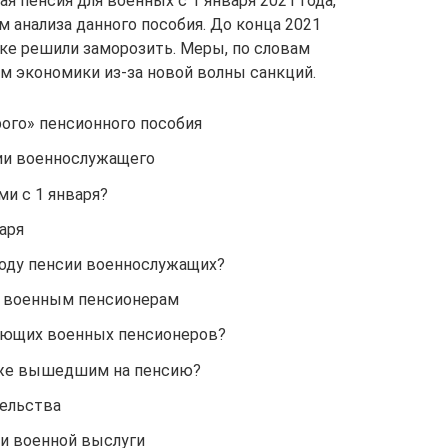
ая пенсия для военных с 1 января 2021 года,
 анализа данного пособия. До конца 2021
ке решили заморозить. Меры, по словам
м экономики из-за новой волны санкций.
рого» пенсионного пособия
ии военнослужащего
и с 1 января?
аря
воду пенсии военнослужащих?
х военным пенсионерам
ающих военных пенсионеров?
уже вышедшим на пенсию?
ельства
и военной выслуги