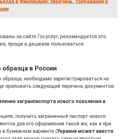
езда в Финляндию: перечень, требования к
ации
ованы на сайте Госуслуг, рекомендуется это
рее, проще и дешевле пользоваться
 образца в России
о образца, необходимо зарегистрироваться на
иде приложить следующий перечень документов:
ения загранпаспорта нового поколения в
нципе, получить заграничный паспорт нового
ентов для его оформления такой же, как и при
 в бумажном варианте (
Украина может ввести
у этот этап можно считать самым простым.