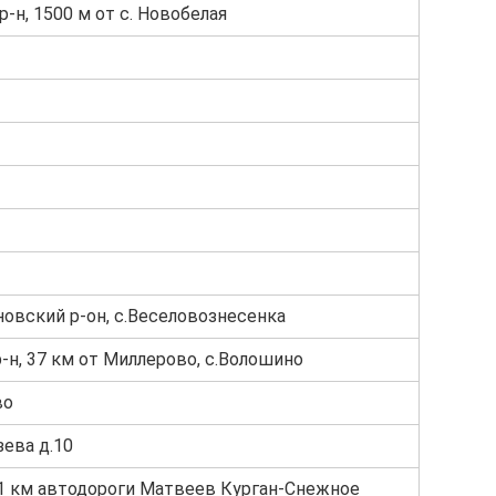
-н, 1500 м от с. Новобелая
новский р-он, с.Веселовознесенка
-н, 37 км от Миллерово, с.Волошино
во
зева д.10
41 км автодороги Матвеев Курган-Снежное