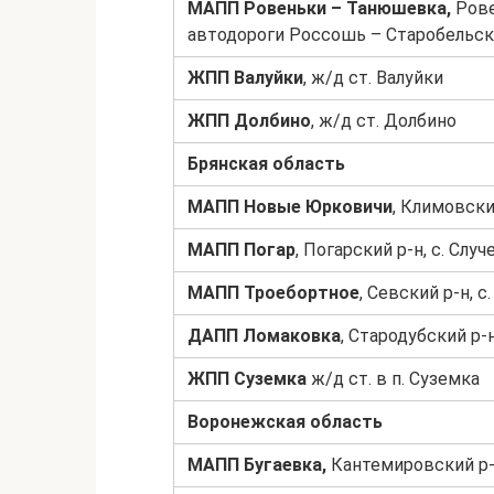
МАПП Ровеньки – Танюшевка,
Рове
автодороги Россошь – Старобельск
ЖПП Валуйки
, ж/д ст. Валуйки
ЖПП Долбино
, ж/д ст. Долбино
Брянская область
МАПП Новые Юрковичи
, Климовски
МАПП Погар
, Погарский р-н, с. Слу
МАПП Троебортное
, Севский р-н, 
ДАПП Ломаковка
, Стародубский р-
ЖПП Суземка
ж/д ст. в п. Суземка
Воронежская область
МАПП Бугаевка,
Кантемировский р-н