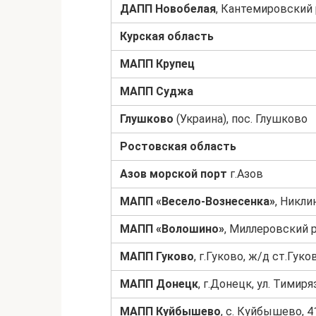
ДАПП Новобелая
, Кантемировский р
Курская область
МАПП Крупец
МАПП Суджа
Глушково
(Украина), пос. Глушково
Ростовская область
Азов морской порт
г.Азов
МАПП «Весело-Вознесенка»
, Никли
МАПП «Волошино»
, Миллеровский р
МАПП Гуково
, г.Гуково, ж/д ст.Гуко
МАПП Донецк
, г.Донецк, ул. Тимиря
МАПП Куйбышево
, с. Куйбышево, 