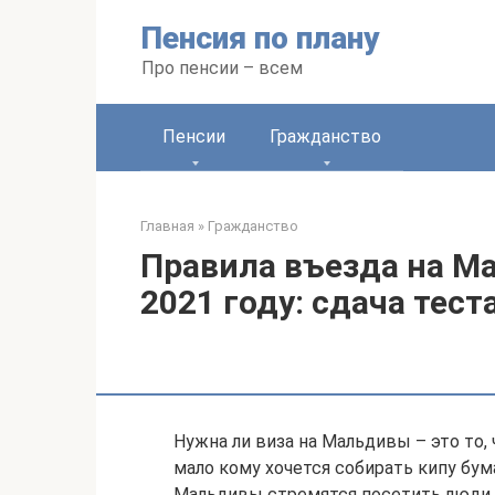
Перейти
Пенсия по плану
к
контенту
Про пенсии – всем
Пенсии
Гражданство
Главная
»
Гражданство
Правила въезда на М
2021 году: сдача тест
Нужна ли виза на Мальдивы – это то,
мало кому хочется собирать кипу бум
Мальдивы стремятся посетить люди,