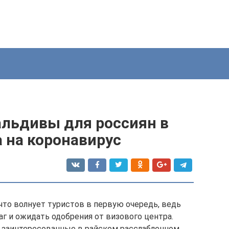
альдивы для россиян в
а на коронавирус
 что волнует туристов в первую очередь, ведь
аг и ожидать одобрения от визового центра.
 заинтересованные в райском расслабленном